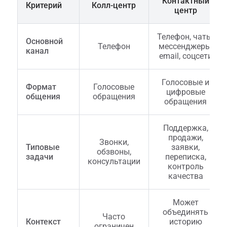
Контактный
Критерий
Колл-центр
центр
Телефон, чаты,
Основной
Телефон
мессенджеры,
канал
email, соцсети
Голосовые и
Формат
Голосовые
цифровые
общения
обращения
обращения
Поддержка,
продажи,
Звонки,
Типовые
заявки,
обзвоны,
задачи
переписка,
консультации
контроль
качества
Может
объединять
Часто
Контекст
историю
ограничен