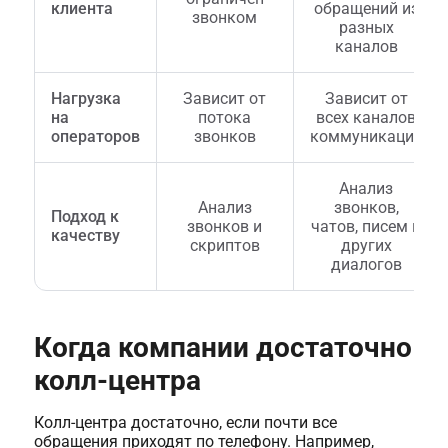
клиента
обращений из
звонком
разных
каналов
Нагрузка
Зависит от
Зависит от
на
потока
всех каналов
операторов
звонков
коммуникации
Анализ
Анализ
звонков,
Подход к
звонков и
чатов, писем и
качеству
скриптов
других
диалогов
Когда компании достаточно
колл-центра
Колл-центра достаточно, если почти все
обращения приходят по телефону. Например,