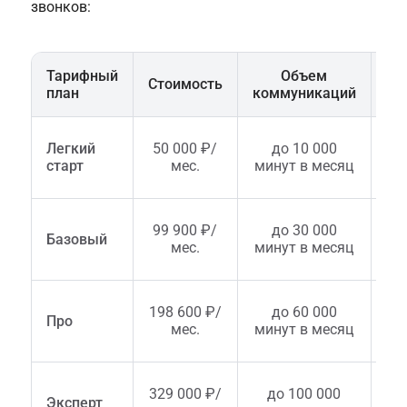
звонков:
Тарифный
Объем
Те
Стоимость
план
коммуникаций
п
Легкий
50 000 ₽/
до 10 000
т
старт
мес.
минут в месяц
99 900 ₽/
до 30 000
Базовый
т
мес.
минут в месяц
198 600 ₽/
до 60 000
Про
т
мес.
минут в месяц
329 000 ₽/
до 100 000
Эксперт
т