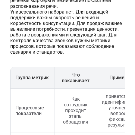
речевые маркеры и технические показатели
распознавания речи.
Универсального набора нет. Для входящей
поддержки важны скорость решения и
корректность консультации. Для продаж важнее
выявление потребности, презентация ценности,
работа с возражениями и следующий шаг. Для
контроля качества звонков нужны метрики
процессов, которые показывают соблюдение
сценария и стандартов.
Что
Группа метрик
Примеры
показывает
приветствие,
Как
идентификаци
сотрудник
Процессные
уточнение
проходит
показатели
вопроса,
этапы
фиксация
обращения
результата