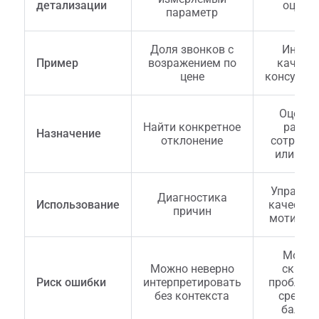
детализации
оценк
параметр
Доля звонков с
Индек
Пример
возражением по
качест
цене
консульт
Оценит
Найти конкретное
работ
Назначение
отклонение
сотрудн
или лин
Управле
Диагностика
Использование
качество
причин
мотивац
Можн
Можно неверно
скрыт
Риск ошибки
интерпретировать
проблему
без контекста
средни
балло