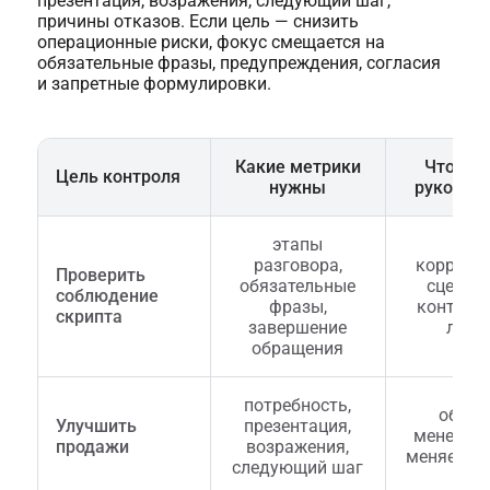
презентация, возражения, следующий шаг,
причины отказов. Если цель — снизить
операционные риски, фокус смещается на
обязательные фразы, предупреждения, согласия
и запретные формулировки.
Какие метрики
Что де
Цель контроля
нужны
руковод
этапы
разговора,
коррект
Проверить
обязательные
сценари
соблюдение
фразы,
контрол
скрипта
завершение
лист
обращения
потребность,
обуча
Улучшить
презентация,
менедже
продажи
возражения,
меняет в
следующий шаг