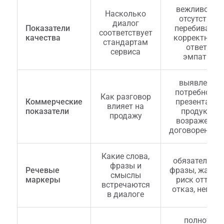
вежливость,
Насколько
отсутствие
диалог
Показатели
перебиваний
соответствует
качества
корректност
стандартам
ответа,
сервиса
эмпатия
выявление
потребности,
Как разговор
Коммерческие
презентация
влияет на
показатели
продукта,
продажу
возражения,
договореннос
Какие слова,
обязательны
фразы и
Речевые
фразы, жалоб
смыслы
маркеры
риск оттока,
встречаются
отказ, негати
в диалоге
полнота