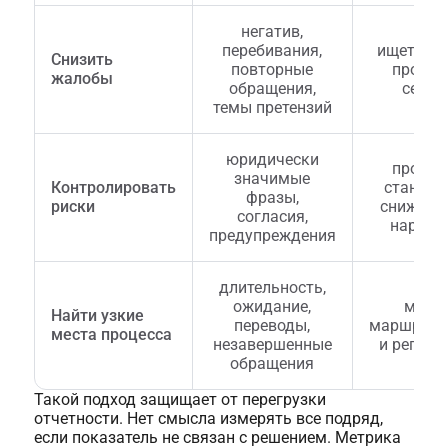
негатив,
перебивания,
ищет пр
Снизить
повторные
пробле
жалобы
обращения,
серви
темы претензий
юридически
провер
значимые
Контролировать
стандар
фразы,
риски
снижает
согласия,
наруше
предупреждения
длительность,
ожидание,
меня
Найти узкие
переводы,
маршрути
места процесса
незавершенные
и регла
обращения
Такой подход защищает от перегрузки
отчетности. Нет смысла измерять все подряд,
если показатель не связан с решением. Метрика