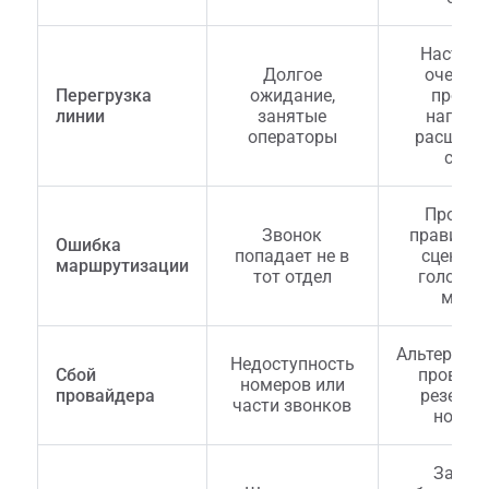
Настрой
Долгое
очереде
Перегрузка
ожидание,
прогно
линии
занятые
нагрузк
операторы
расшире
смен
Провер
Звонок
правил А
Ошибка
попадает не в
сценари
маршрутизации
тот отдел
голосов
меню
Альтернат
Недоступность
Сбой
провайд
номеров или
провайдера
резервн
части звонков
номер
Замен