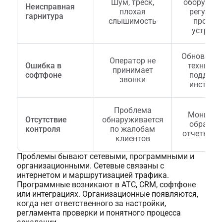
Шум, треск,
оборудова
Неисправная
плохая
регуляр
гарнитура
слышимость
провер
устройс
Обновлени
Оператор не
Ошибка в
техничес
принимает
софтфоне
поддерж
звонки
инструк
Проблема
Монитор
Отсутствие
обнаруживается
обращен
контроля
по жалобам
отчеты, а
клиентов
Проблемы бывают сетевыми, программными и
организационными. Сетевые связаны с
интернетом и маршрутизацией трафика.
Программные возникают в АТС, CRM, софтфоне
или интеграциях. Организационные появляются,
когда нет ответственного за настройки,
регламента проверки и понятного процесса