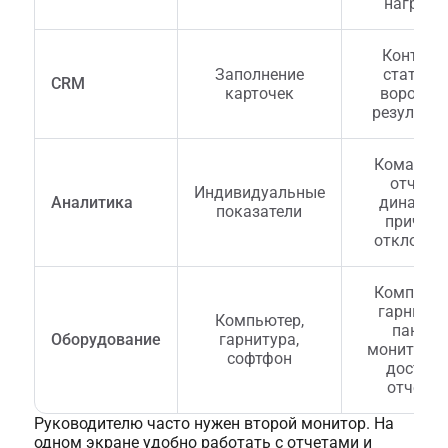
нагрузк
Контрол
Заполнение
статусов
CRM
карточек
воронки 
результат
Командн
отчеты,
Индивидуальные
Аналитика
динамик
показатели
причин
отклонен
Компьюте
гарнитур
Компьютер,
панели
Оборудование
гарнитура,
мониторин
софтфон
доступ 
отчета
Руководителю часто нужен второй монитор. На
одном экране удобно работать с отчетами и