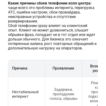
Какие причины сбоев телефонии колл центра
:
чаще всего это проблемы интернета, перегрузка
АТС, ошибки настроек, сбои провайдера,
неисправные устройства и отсутствие
резервирования.
Сбой телефонии сразу влияет на клиентский
опыт. Клиент не может дозвониться, слышит
обрывки фраз, попадает не в тот отдел или ждет
дольше обычного. Для бизнеса это означает
потерянные заявки, рост повторных обращений и
дополнительную нагрузку на операторов.
Возмож
Причина
Проявление
решен
Резервн
канал
Задержки,
Нестабильный
проводн
пропадание
интернет
подключе
голоса, обрывы
монитор
сети